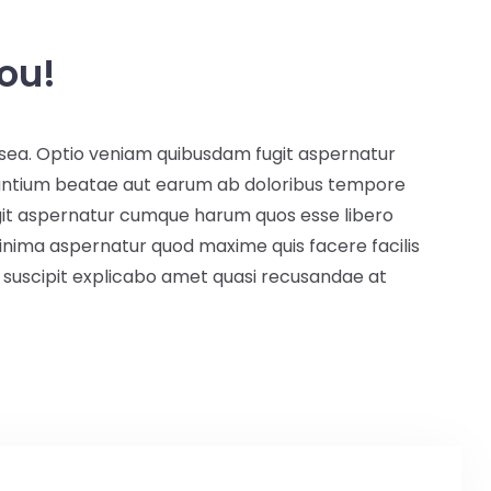
you!
e sea. Optio veniam quibusdam fugit aspernatur
udantium beatae aut earum ab doloribus tempore
fugit aspernatur cumque harum quos esse libero
Minima aspernatur quod maxime quis facere facilis
m, suscipit explicabo amet quasi recusandae at