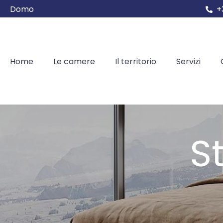
Domo
+
Home
Le camere
Il territorio
Servizi
S