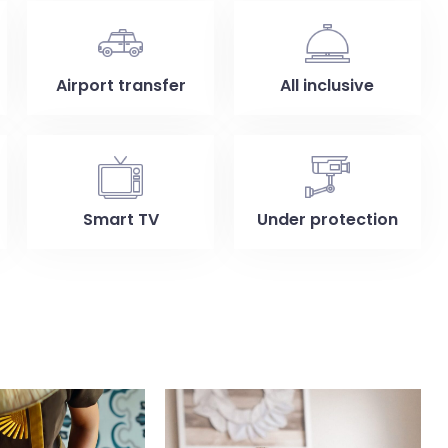
100
Check-out
Airport transfer
All inclusive
Adulti
Bambini
1
0
Smart TV
Under protection
Cerca