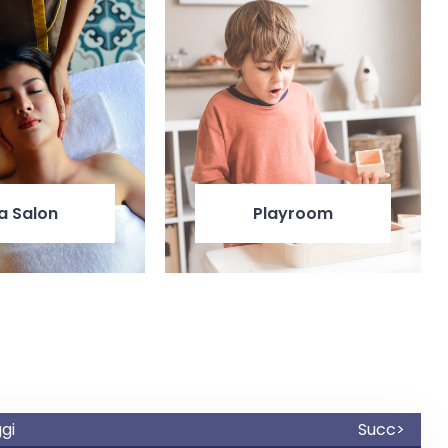
a Salon
Playroom
gi
Succ>