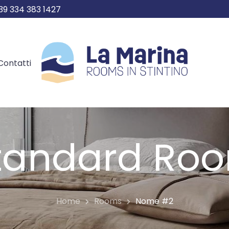
39 334 383 1427
Contatti
tandard Ro
Home
Rooms
Nome #2