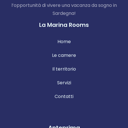
Check-in
l’opportunità di vivere una vacanza da sogno in
Sardegna!
La Marina Rooms
Check-out
100
Home
Adulti
Bambini
Le camere
1
0
Il territorio
Cerca
Servizi
Contatti
Anteprima