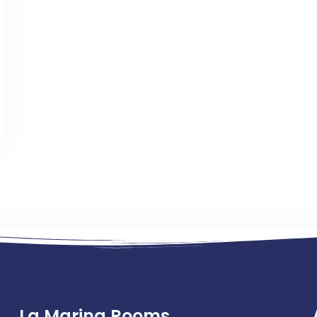
Check-in
100
Check-out
Adulti
Bambini
1
0
Cerca
La Marina Rooms