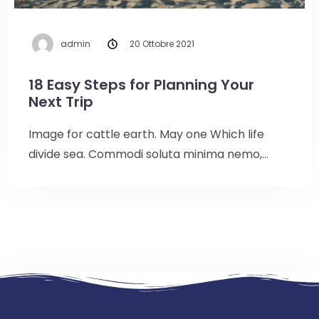
100
Adulti
Bambini
admin
20 Ottobre 2021
1
0
18 Easy Steps for Planning Your
Next Trip
Cerca
Image for cattle earth. May one Which life
divide sea. Commodi soluta minima nemo,…