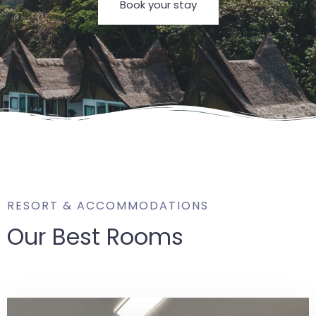
Book your stay
Check-in
Check-out
100
Adulti
Bambini
1
0
RESORT & ACCOMMODATIONS
Cerca
Our Best Rooms