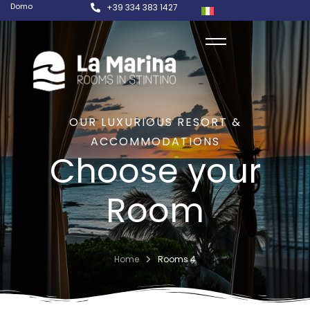
Domo
+39 334 383 1427
OUR LUXURIOUS RESORT &
ACCOMMODATIONS
Choose your
Room
Home
Rooms 4